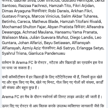
फॉरवर्ड:
Gabriel Silva, Joel Vinícius, Gustavo Henrique, Dendi
Santoso, Razzaa Fachrezi, Hamzah Tito, Fikri Arjidan,
Dimas Aryaguna
मिडफील्डर:
Robi Darwis, Arkhan Fikri,
Gustavo França, Marcos Vinicius, Salim Akbar Tuharea,
Betinho, Careca, Matheus Blade, Hamzah Titofani Rivaldi,
Mochamad Shulton Fajar, Abyan Pratista
डिफेंडर:
Alfeandra
Dewangga, Achmad Maulana, Hansamu Yama Pranata,
Walisson Maia, Julián Guevara Muñoz, Diego Landis, Leo
Guntara, Johan Alfarizi, Bayu Setiawan, Alfiansyah
Alfiansyah, Azmiy Aziz
गोलकीपर:
Adi Satryo, Erlangga Setyo,
Syahrul Trisna, Gianluca Pandenuwu
वर्तमान के Arema FC के रोस्टर , स्टैटस और खिलाड़ी का प्रदर्शन इस पेज
पर पाया जा सकता है।
सभी कॉमपीटीशन में हर खिलाड़ी के लिए स्टैटिस्टिक्स भी हैं, जिसमें कुल खेले
गए और शुरू किए गए मैच, खेले गए मिनट, गोल किए गए गोलों की संख्या, कार्डों
की संख्या और बहुत कुछ है।
Arema FC हर मैच के दौरान स्कोरर्स की लिस्ट लाइव अपडेट की जाती है।
ऊपर दिए गए रोस्टर से आप क्लिक करके उपलब्ध व्यक्तिगत जानकारी जैसे कि