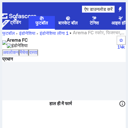
ऐप डाउनलोड करें
ट्रेंडिंग
फुटबॉल
बास्केट बॉल
टेनिस
आइस हॉक
Arema FC स्कोर, फिक्स्चर,
फुटबॉल
इंडोनेशिया
इंडोनेशिया लीगा 1
स्टैंडिंग्स और प्लेयर स्टैटस
Arema FC
इंडोनेशिया
14k
अवलोकन
मैचेस
दस्ता
प्रधान
हाल ही में फार्म