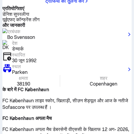
ट्रॉफियों की तुलना करें
प्रतियोगिताएं
डेनिश सुपरलीगा
यूईएफए कॉन्फ्रेंस लीग
और जानकारी
प्रबंधक
Bo Svensson
देश
डेन्मार्क
स्थापित
30 जून 1992
स्थल
Parken
क्षमता
शहर
38190
Copenhagen
के बारे में FC København
FC København लाइव स्कोर, खिलाड़ी, सीज़न शेड्यूल और आज के नतीजे
Sofascore पर उपलब्ध हैं ।
FC København अगला मैच
FC København अगला मैच डेबरसेनी वीएससी के खिलाफ 12 अग॰ 2026,