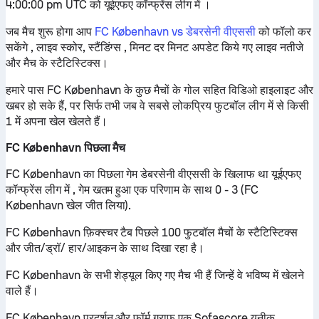
4:00:00 pm UTC को यूईएफए कॉन्फ्रेंस लीग में ।
जब मैच शुरू होगा आप
FC København vs डेबरसेनी वीएससी
को फॉलो कर
सकेंगे , लाइव स्कोर, स्टैंडिंग्स , मिनट दर मिनट अपडेट किये गए लाइव नतीजे
और मैच के स्टैटिस्टिक्स।
हमारे पास FC København के कुछ मैचों के गोल सहित विडिओ हाइलाइट और
खबर हो सके हैं, पर सिर्फ तभी जब वे सबसे लोकप्रिय फुटबॉल लीग में से किसी
1 में अपना खेल खेलते हैं।
FC København पिछला मैच
FC København का पिछला गेम डेबरसेनी वीएससी के खिलाफ था यूईएफए
कॉन्फ्रेंस लीग में , गेम खतम हुआ एक परिणाम के साथ 0 - 3 (FC
København खेल जीत लिया).
FC København फ़िक्स्चर टैब पिछले 100 फुटबॉल मैचों के स्टैटिस्टिक्स
और जीत/ड्रॉ/ हार/आइकन के साथ दिखा रहा है।
FC København के सभी शेड्यूल किए गए मैच भी हैं जिन्हें वे भविष्य में खेलने
वाले हैं।
FC København प्रदर्शन और फ़ॉर्म ग्राफ़ एक Sofascore यूनीक