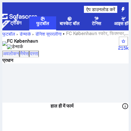
ऐप डाउनलोड करें
ट्रेंडिंग
फुटबॉल
बास्केट बॉल
टेनिस
आइस हॉक
FC København स्कोर, फिक्स्चर,
फुटबॉल
डेन्मार्क
डेनिश सुपरलीगा
स्टैंडिंग्स और प्लेयर स्टैटस
FC København
डेन्मार्क
215k
अवलोकन
मैचेस
दस्ता
प्रधान
हाल ही में फार्म