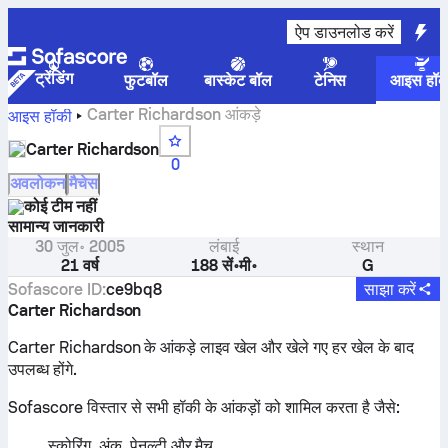
ऐप डाउनलोड करें
ट्रेंडिंग
फुटबॉल
बास्केट बॉल
टेनिस
आइस हॉक
Carter Richardson आंकड़े
आइस हॉकी
Carter Richardson
0
अवलोकन
मैचेस
कोई टीम नहीं
सामान्य जानकारी
30 जुल॰ 2005
लंबाई
स्थान
21 वर्ष
188 सें॰मी॰
G
Sofascore ID
:
ce9bq8
साझा करें
Carter Richardson
Carter Richardson के आंकड़े लाइव खेल और खेले गए हर खेल के बाद
उपलब्ध होंगे.
Sofascore विस्तार से सभी हॉकी के आंकड़ों को शामिल करता है जैसे:
स्कोरिंग, अंक, पेनल्टी और मैच