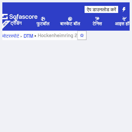
ऐप डाउनलोड करें
ट्रेंडिंग
फुटबॉल
बास्केट बॉल
टेनिस
आइस हॉक
Hockenheimring 2
मोटरस्पोर्ट
DTM