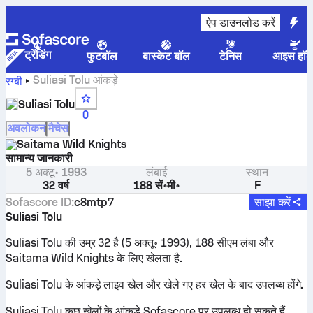
ऐप डाउनलोड करें
ट्रेंडिंग
फुटबॉल
बास्केट बॉल
टेनिस
आइस हॉक
Suliasi Tolu आंकड़े
रग्बी
Suliasi Tolu
0
अवलोकन
मैचेस
Saitama Wild Knights
सामान्य जानकारी
5 अक्टू॰ 1993
लंबाई
स्थान
32 वर्ष
188 सें॰मी॰
F
Sofascore ID
:
c8mtp7
साझा करें
Suliasi Tolu
Suliasi Tolu की उम्र 32 है (5 अक्तू॰ 1993), 188 सीएम लंबा और
Saitama Wild Knights के लिए खेलता है.
Suliasi Tolu के आंकड़े लाइव खेल और खेले गए हर खेल के बाद उपलब्ध होंगे.
Suliasi Tolu कुछ खेलों के आंकड़े Sofascore पर उपलब्ध हो सकते हैं.