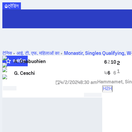
ट्रेंडिंग
टेनिस
आई. टी. एफ. महिलाओं का
Monastir, Singles Qualifying, 
पसंदीदा
A. Osabuohien
6
2
10
2
1
4
6
6
G. Ceschi
Hammamet, Sin
4/2/2024
8:30 am
H2H