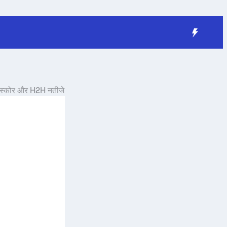
स्कोर और H2H नतीजे