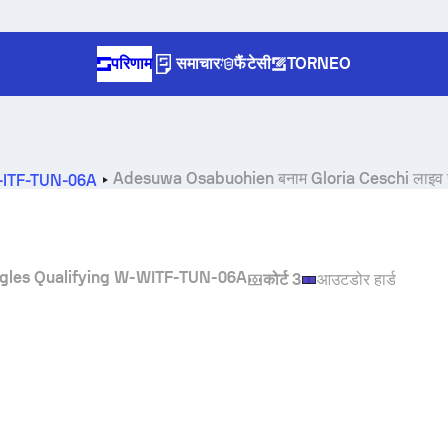
परिणाम
समाचार
फैंटेसी
TORNEO
Adesuwa Osabuohien
बनाम
Gloria Ceschi
लाइव 
W-ITF-TUN-06A
gles Qualifying W-WITF-TUN-06A
कोर्ट 3
आउटडोर हार्ड