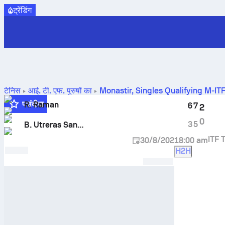
ट्रेंडिंग
टेनिस
आई. टी. एफ. पुरुषों का
Monastir, Singles Qualifying M-I
H2H नतीजे
पसंदीदा
R. Raman
6
7
2
0
3
5
B. Utreras Santander
ITF 
30/8/2021
8:00 am
H2H