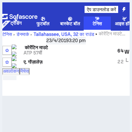
ऐप डाउनलोड करें
ट्रेंडिंग
फुटबॉल
बास्केट बॉल
टेनिस
आइस हॉक
कोरेंटिन माउटे
टेनिस
डेनमार्क
Tallahassee, USA
,
32 का राउंड
बनाम
A. González
लाइव स्कोर और H2H नतीजे
23/4/2019
3:20 pm
कोरेंटिन माउटे
6
4
W
ATP 57वीं
3
L
2
2
ए. गोंज़ालेज़
अवलोकन
मैचेस