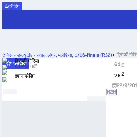
ट्रेंडिंग
हिरोकी मोरि
टेनिस
डब्ल्यूटीए
क्वालालंपुर, मलेशिया
,
1/16-finals (R32)
हिरोकी मोरिया
पसंदीदा
6
1
0
ATP 510वीं
2
7
6
इवान डोडिग
22/9/20
H2H