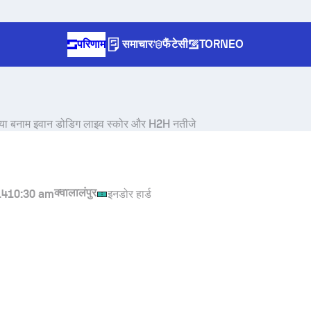
परिणाम
समाचार
फैंटेसी
TORNEO
या
बनाम
इवान डोडिग
लाइव स्कोर और H2H नतीजे
क्वालालंपुर
14
10:30 am
इनडोर हार्ड