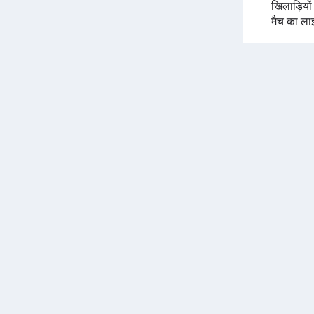
खिलाड़ियो
मैच का ला