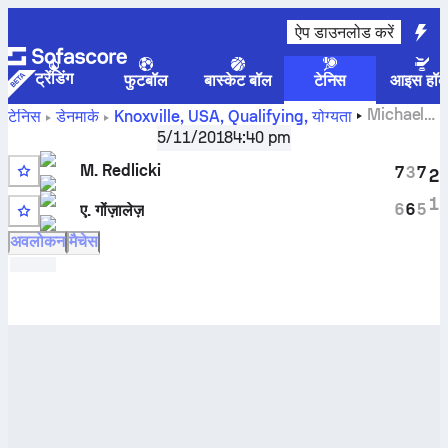
ऐप डाउनलोड करें
ट्रेंडिंग
फुटबॉल
बास्केट बॉल
टेनिस
आइस हॉक
Michael
टेनिस
डेनमार्क
Knoxville, USA, Qualifying
,
योग्यता
Redlicki
बनाम
A. González
लाइव स्कोर और H2H नतीजे
5/11/2018
4:40 pm
M. Redlicki
7
3
7
2
1
6
6
5
ए. गोंज़ालेज़
अवलोकन
मैचेस