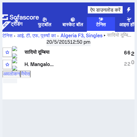
ऐप डाउनलोड करें
ट्रेंडिंग
फुटबॉल
बास्केट बॉल
टेनिस
आइस हॉक
सादियो दूम्बिया
टेनिस
आई. टी. एफ. पुरुषों का
Algeria F3, Singles
बनाम
Halit Berke Mangaloglu
लाइव स्कोर और H2H नतीजे
20/5/2015
12:50 pm
सादियो दूम्बिया
6
6
2
0
2
2
H. Mangaloglu
अवलोकन
मैचेस