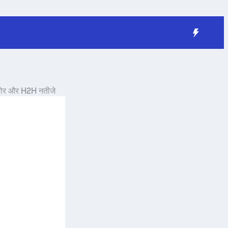
कोर और H2H नतीजे