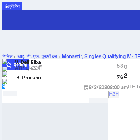
ट्रेंडिंग
टेनिस
आई. टी. एफ. पुरुषों का
Monastir, Singles Qualifying M-I
V. Dell'Elba
पसंदीदा
5
3
0
ATP 1,422वीं
2
7
6
B. Presuhn
9
ITF T
8/3/2020
8:00 am
H2H