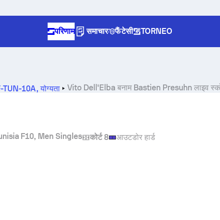
परिणाम
समाचार
फैंटेसी
TORNEO
Vito Dell'Elba
बनाम
Bastien Presuhn
लाइव स्
TF-TUN-10A
,
योग्यता
unisia F10, Men Singles
कोर्ट 8
आउटडोर हार्ड