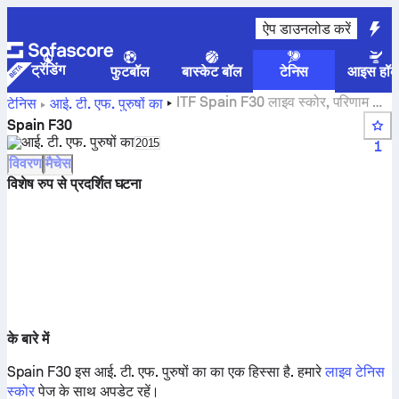
ऐप डाउनलोड करें
ट्रेंडिंग
फुटबॉल
बास्केट बॉल
टेनिस
आइस हॉक
ITF Spain F30 लाइव स्कोर, परिणाम और
टेनिस
आई. टी. एफ. पुरुषों का
मैच
Spain F30
आई. टी. एफ. पुरुषों का
Select season in unique tournament hea
2015
1
विवरण
मैचेस
विशेष रुप से प्रदर्शित घटना
के बारे में
Spain F30 इस आई. टी. एफ. पुरुषों का का एक हिस्सा है.
हमारे
लाइव टेनिस
स्कोर
पेज के साथ अपडेट रहें।