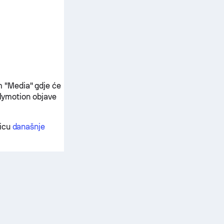
 "Media" gdje će
ilymotion objave
nicu
današnje