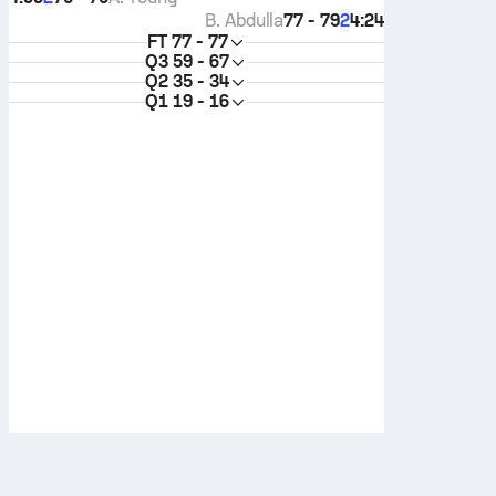
B. Abdulla
77 - 79
4:24
2
FT
77 - 77
Q3
59 - 67
Q2
35 - 34
Q1
19 - 16