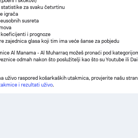
(poeni i skokovi)
 statistike za svaku četvrtinu
ke igrača
meusobnih susreta
imova
 koeficijenti i prognoze
e zajednica glasa koji tim ima veće šanse za pobjedu
mice Al Manama - Al Muharraq možeš pronaći pod kategorijom
veznice odmah nakon što poslužitelji kao što su Youtube ili Da
a uživo raspored košarkaških utakmica, provjerite našu stra
akmice i rezultati uživo
.