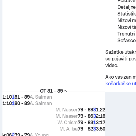
Postave 
Detaljne
Statisti
Nizovi 
Nizovi t
Trenutni
Sofascor
Sažetke utak
se pojaviti po
video.
Ako vas zanim
košarkaške ut
OT
81 - 89
1:10
81 - 89
A. Salman
1
1:10
80 - 89
A. Salman
1
M. Nasser
79 - 89
1:22
3
M. Nasser
79 - 86
2:16
3
W. Chism
79 - 83
3:17
1
M. A. Isa
79 - 82
3:50
3
4:06
79 - 79
A. Young
2