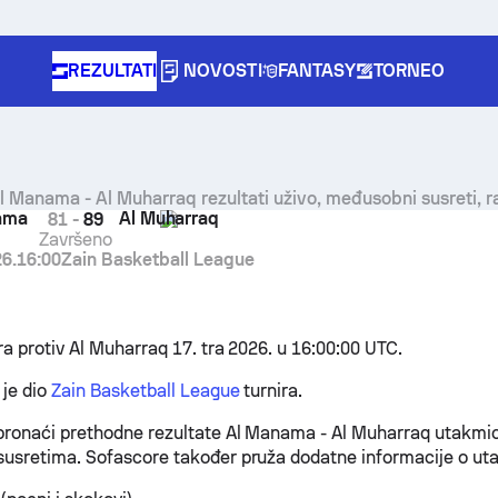
REZULTATI
NOVOSTI
FANTASY
TORNEO
l Manama - Al Muharraq rezultati uživo, međusobni susreti, r
ama
Al Muharraq
81
-
89
Završeno
26.
16:00
Zain Basketball League
a protiv Al Muharraq 17. tra 2026. u 16:00:00 UTC.
je dio
Zain Basketball League
turnira.
ronaći prethodne rezultate Al Manama - Al Muharraq utakmic
sretima. Sofascore također pruža dodatne informacije o utak