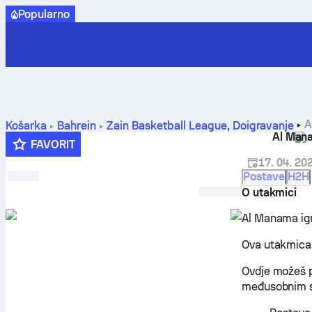
Popularno
A
Košarka
Bahrein
Zain Basketball League, Doigravanje
Al Man
prognoze i statistike
FAVORIT
17. 04. 20
Postave
H2H
O utakmici
Al Manama igr
Ova utakmica 
Ovdje možeš p
međusobnim su