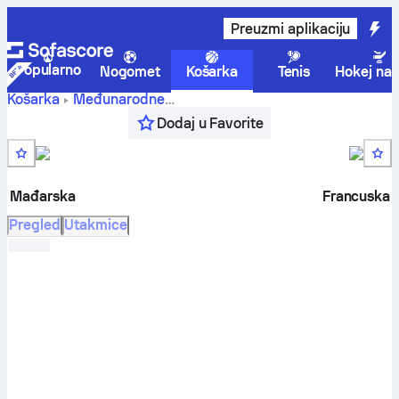
Preuzmi aplikaciju
Popularno
Nogomet
Košarka
Tenis
Hokej na 
Košarka
Međunarodne
Mađarska -
FIBA World Cup, Women, Grupa B
,
1. kolo
Dodaj u Favorite
Francuska rezultati uživo, međusobni susreti, raspored,
prognoze i statistike
Mađarska
Francuska
Pregled
Utakmice