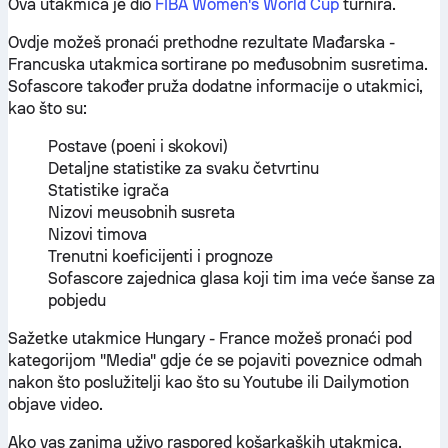
Ova utakmica je dio
FIBA Women's World Cup
turnira.
Ovdje možeš pronaći prethodne rezultate Mađarska -
Francuska utakmica sortirane po međusobnim susretima.
Sofascore također pruža dodatne informacije o utakmici,
kao što su:
Postave (poeni i skokovi)
Detaljne statistike za svaku četvrtinu
Statistike igrača
Nizovi meusobnih susreta
Nizovi timova
Trenutni koeficijenti i prognoze
Sofascore zajednica glasa koji tim ima veće šanse za
pobjedu
Sažetke utakmice Hungary - France možeš pronaći pod
kategorijom "Media" gdje će se pojaviti poveznice odmah
nakon što poslužitelji kao što su Youtube ili Dailymotion
objave video.
Ako vas zanima uživo raspored košarkaških utakmica,