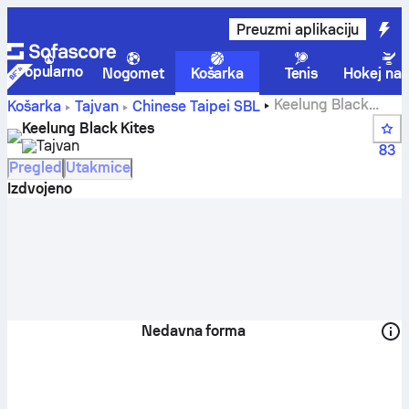
Preuzmi aplikaciju
Popularno
Nogomet
Košarka
Tenis
Hokej na 
Keelung Black
Košarka
Tajvan
Chinese Taipei SBL
Kites rezultati, tablice, raspored i igrači
Keelung Black Kites
Tajvan
83
Pregled
Utakmice
Izdvojeno
Nedavna forma