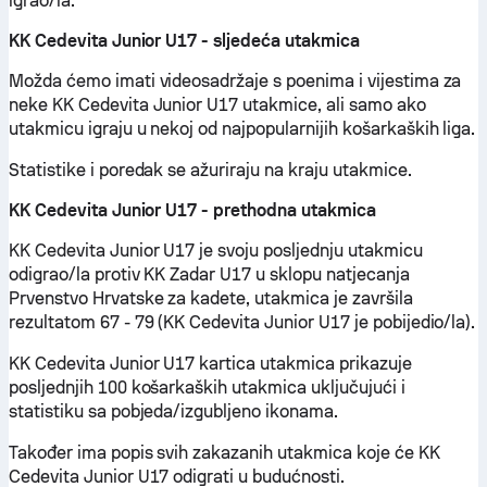
igrao/la.
KK Cedevita Junior U17 - sljedeća utakmica
Možda ćemo imati videosadržaje s poenima i vijestima za
neke KK Cedevita Junior U17 utakmice, ali samo ako
utakmicu igraju u nekoj od najpopularnijih košarkaških liga.
Statistike i poredak se ažuriraju na kraju utakmice.
KK Cedevita Junior U17 - prethodna utakmica
KK Cedevita Junior U17 je svoju posljednju utakmicu
odigrao/la protiv KK Zadar U17 u sklopu natjecanja
Prvenstvo Hrvatske za kadete, utakmica je završila
rezultatom 67 - 79 (KK Cedevita Junior U17 je pobijedio/la).
KK Cedevita Junior U17 kartica utakmica prikazuje
posljednjih 100 košarkaških utakmica uključujući i
statistiku sa pobjeda/izgubljeno ikonama.
Također ima popis svih zakazanih utakmica koje će KK
Cedevita Junior U17 odigrati u budućnosti.