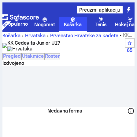
Preuzmi aplikaciju
Popularno
Nogomet
Košarka
Tenis
Hokej na 
KK
Košarka
Hrvatska
Prvenstvo Hrvatske za kadete
Cedevita Junior U17 rezultati, tablice, raspored i igrači
KK Cedevita Junior U17
Hrvatska
65
Pregled
Utakmice
Roster
Izdvojeno
Nedavna forma