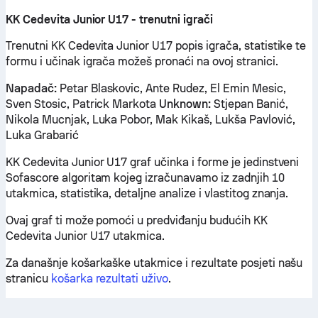
KK Cedevita Junior U17 - trenutni igrači
Trenutni KK Cedevita Junior U17 popis igrača, statistike te
formu i učinak igrača možeš pronaći na ovoj stranici.
Napadač:
Petar Blaskovic, Ante Rudez, El Emin Mesic,
Sven Stosic, Patrick Markota
Unknown:
Stjepan Banić,
Nikola Mucnjak, Luka Pobor, Mak Kikaš, Lukša Pavlović,
Luka Grabarić
KK Cedevita Junior U17 graf učinka i forme je jedinstveni
Sofascore algoritam kojeg izračunavamo iz zadnjih 10
utakmica, statistika, detaljne analize i vlastitog znanja.
Ovaj graf ti može pomoći u predviđanju budućih KK
Cedevita Junior U17 utakmica.
Za današnje košarkaške utakmice i rezultate posjeti našu
stranicu
košarka rezultati uživo
.