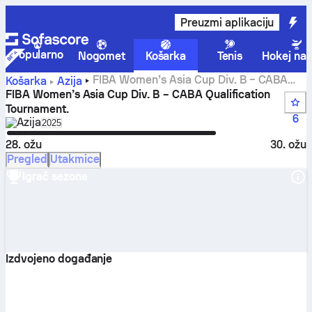
Preuzmi aplikaciju
Popularno
Nogomet
Košarka
Tenis
Hokej na 
FIBA Women’s Asia Cup Div. B – CABA
Košarka
Azija
Qualification Tournament. rezultati, tablice, raspored i
FIBA Women’s Asia Cup Div. B – CABA Qualification
statistike
Tournament.
6
Azija
Select season in unique tournament header
2025
28. ožu
30. ožu
Pregled
Utakmice
Igrač sezone
Izdvojeno događanje