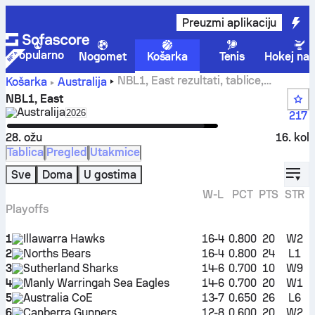
Preuzmi aplikaciju
Popularno
Nogomet
Košarka
Tenis
Hokej na 
NBL1, East rezultati, tablice,
Košarka
Australija
raspored i statistike
NBL1, East
Australija
Select season in unique tournament header
2026
217
28. ožu
16. kol
Tablica
Pregled
Utakmice
displ
Sve
Doma
U gostima
W-L
PCT
PTS
STR
Playoffs
1
Illawarra Hawks
16-4
0.800
20
W2
2
Norths Bears
16-4
0.800
24
L1
3
Sutherland Sharks
14-6
0.700
10
W9
4
Manly Warringah Sea Eagles
14-6
0.700
20
W1
5
Australia CoE
13-7
0.650
26
L6
6
Canberra Gunners
12-8
0.600
20
W2