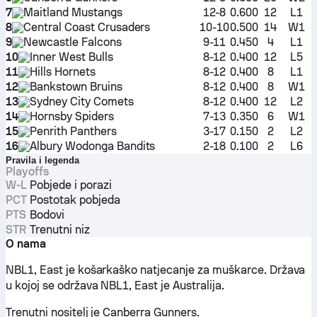
7
Maitland Mustangs
12-8
0.600
12
L1
8
Central Coast Crusaders
10-10
0.500
14
W1
9
Newcastle Falcons
9-11
0.450
4
L1
10
Inner West Bulls
8-12
0.400
12
L5
11
Hills Hornets
8-12
0.400
8
L1
12
Bankstown Bruins
8-12
0.400
8
W1
13
Sydney City Comets
8-12
0.400
12
L2
14
Hornsby Spiders
7-13
0.350
6
W1
15
Penrith Panthers
3-17
0.150
2
L2
16
Albury Wodonga Bandits
2-18
0.100
2
L6
Pravila i legenda
Playoffs
W-L
Pobjede i porazi
PCT
Postotak pobjeda
PTS
Bodovi
STR
Trenutni niz
O nama
NBL1, East je košarkaško natjecanje za muškarce. Država
u kojoj se održava NBL1, East je Australija.
Trenutni nositelj je Canberra Gunners.