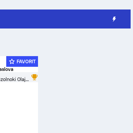
FAVORIT
naslova
NHSZ-Szolnoki Olajbányász