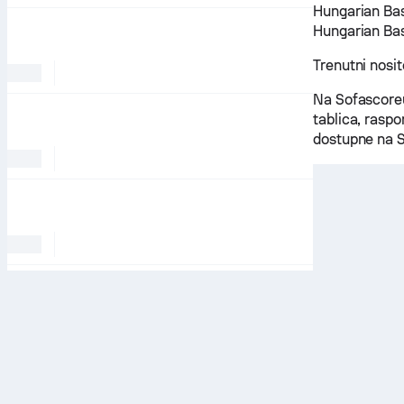
Hungarian Bas
Hungarian Bas
Trenutni nosi
Na Sofascoreu
tablica, raspo
dostupne na S