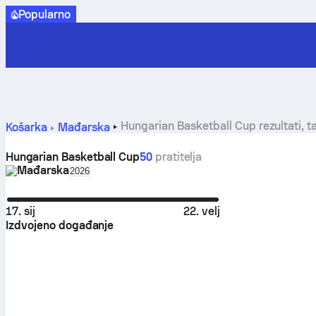
Popularno
Hungarian Basketball Cup rezultati, ta
Košarka
Mađarska
Hungarian Basketball Cup
50
pratitelja
Mađarska
Select season in unique tournament header
2026
17. sij
22. velj
Izdvojeno događanje