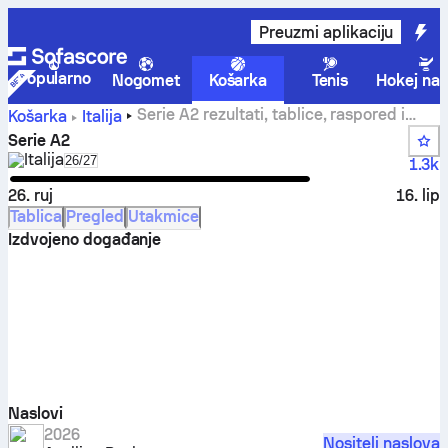
Preuzmi aplikaciju
Popularno
Nogomet
Košarka
Tenis
Hokej na 
Serie A2 rezultati, tablice, raspored i
Košarka
Italija
statistike
Serie A2
Italija
Select season in unique tournament header
26/27
1.3k
26. ruj
16. lip
Tablica
Pregled
Utakmice
Izdvojeno događanje
Naslovi
2026
Nositelj naslova