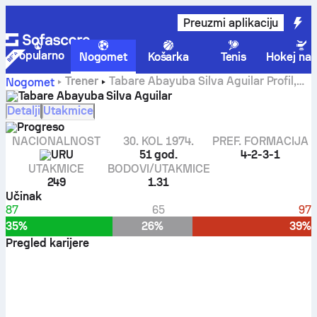
Preuzmi aplikaciju
Popularno
Nogomet
Košarka
Tenis
Hokej na 
Trener
Tabare Abayuba Silva Aguilar Profil,
Nogomet
statistika i pregled karijere
Tabare Abayuba Silva Aguilar
Detalji
Utakmice
Progreso
NACIONALNOST
30. KOL 1974.
PREF. FORMACIJA
URU
51 god.
4-2-3-1
UTAKMICE
BODOVI/UTAKMICE
249
1.31
Učinak
87
65
97
35%
26%
39%
Pregled karijere