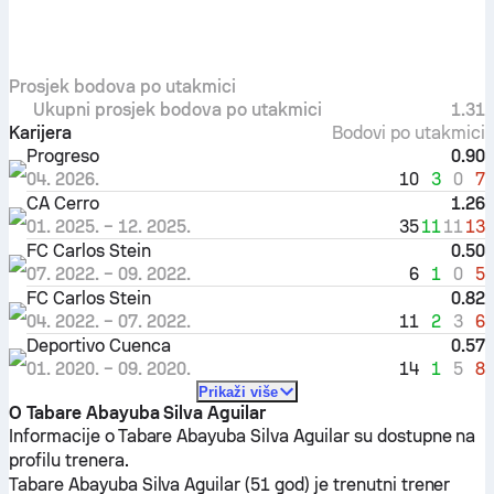
Prosjek bodova po utakmici
Ukupni prosjek bodova po utakmici
1.31
Karijera
Bodovi po utakmici
Progreso
0.90
10
3
0
7
04. 2026.
CA Cerro
1.26
35
11
11
13
01. 2025.
–
12. 2025.
FC Carlos Stein
0.50
6
1
0
5
07. 2022.
–
09. 2022.
FC Carlos Stein
0.82
11
2
3
6
04. 2022.
–
07. 2022.
Deportivo Cuenca
0.57
14
1
5
8
01. 2020.
–
09. 2020.
Prikaži više
O Tabare Abayuba Silva Aguilar
Informacije o Tabare Abayuba Silva Aguilar su dostupne na
profilu trenera.
Tabare Abayuba Silva Aguilar (51 god) je trenutni trener