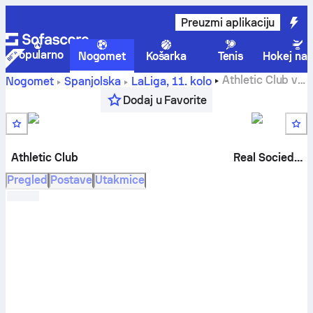
Preuzmi aplikaciju
Popularno
Nogomet
Košarka
Tenis
Hokej na 
Athletic Club
vs
Nogomet
Španjolska
LaLiga
,
11. kolo
Real Sociedad
rezultati uživo, međusobni susreti, tablice i
Dodaj u Favorite
prognoze
Athletic Club
Real Sociedad
Pregled
Postave
Utakmice