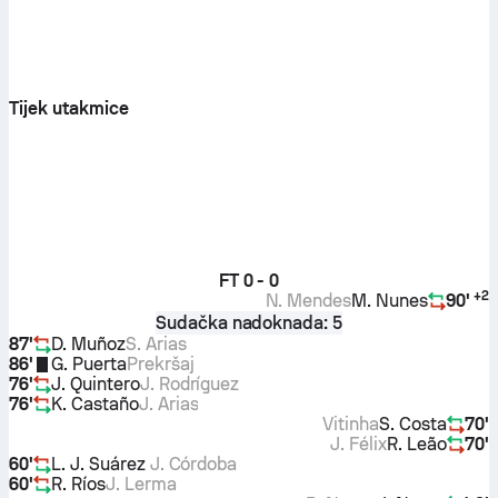
Tijek utakmice
FT
0 - 0
+
2
N. Mendes
M. Nunes
90'
Sudačka nadoknada: 5
87'
D. Muñoz
S. Arias
86'
G. Puerta
Prekršaj
76'
J. Quintero
J. Rodríguez
76'
K. Castaño
J. Arias
Vitinha
S. Costa
70'
J. Félix
R. Leão
70'
60'
L. J. Suárez
J. Córdoba
60'
R. Ríos
J. Lerma