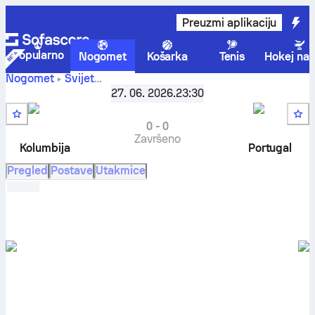
Preuzmi aplikaciju
Popularno
Nogomet
Košarka
Tenis
Hokej na 
Nogomet
Svijet
Kolumbija
vs
FIFA Svjetsko prvenstvo, Grupa K
27. 06. 2026.
23:30
,
3. kolo
Portugal
rezultati uživo, međusobni susreti, tablice i
prognoze
0
-
0
Završeno
Kolumbija
Portugal
Pregled
Postave
Utakmice