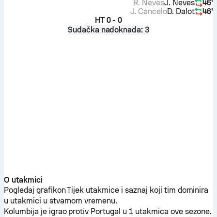
R. Neves
J. Neves
46'
J. Cancelo
D. Dalot
46'
HT
0 - 0
Sudačka nadoknada: 3
O utakmici
Pogledaj grafikon Tijek utakmice i saznaj koji tim dominira
u utakmici u stvarnom vremenu.
Kolumbija
je igrao protiv
Portugal
u 1 utakmica ove sezone.