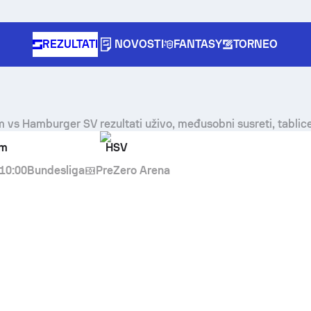
REZULTATI
NOVOSTI
FANTASY
TORNEO
m
vs
Hamburger SV
rezultati uživo, međusobni susreti, tablic
im
HSV
10:00
Bundesliga
PreZero Arena