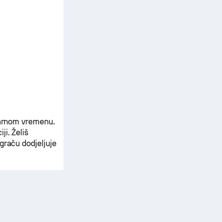
tvarnom vremenu.
ji. Želiš
graču dodjeljuje