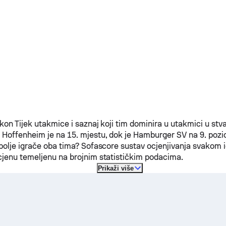
ikon Tijek utakmice i saznaj koji tim dominira u utakmici u s
 Hoffenheim
je na 15. mjestu, dok je
Hamburger SV
na 9. pozici
jbolje igrače oba tima? Sofascore sustav ocjenjivanja svakom i
cjenu temeljenu na brojnim statističkim podacima.
Prikaži više