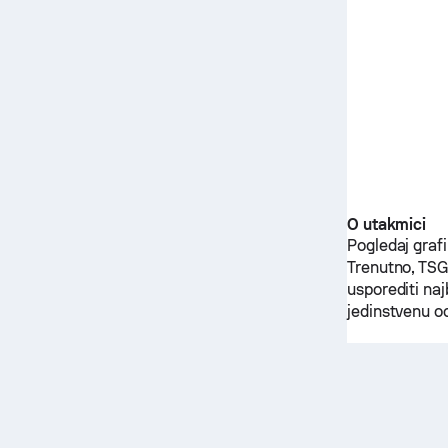
O utakmici
Pogledaj graf
Trenutno,
TSG
usporediti na
jedinstvenu o