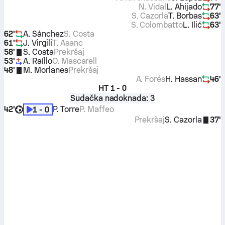
N. Vidal
L. Ahijado
77'
S. Cazorla
T. Borbas
63'
S. Colombatto
L. Ilić
63'
62'
A. Sánchez
S. Costa
61'
J. Virgili
T. Asano
58'
S. Costa
Prekršaj
53'
A. Raíllo
O. Mascarell
48'
M. Morlanes
Prekršaj
Á. Forés
H. Hassan
46'
HT
1 - 0
Sudačka nadoknada: 3
42'
P. Torre
P. Maffeo
1 - 0
Prekršaj
S. Cazorla
37'