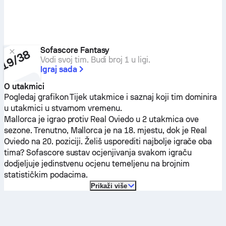
Sofascore Fantasy
Vodi svoj tim. Budi broj 1 u ligi.
Igraj sada
O utakmici
Pogledaj grafikon Tijek utakmice i saznaj koji tim dominira
u utakmici u stvarnom vremenu.
Mallorca
je igrao protiv
Real Oviedo
u 2 utakmica ove
sezone.
Trenutno,
Mallorca
je na 18. mjestu, dok je
Real
Oviedo
na 20. poziciji. Želiš usporediti najbolje igrače oba
tima? Sofascore sustav ocjenjivanja svakom igraču
dodjeljuje jedinstvenu ocjenu temeljenu na brojnim
statističkim podacima.
Prikaži više