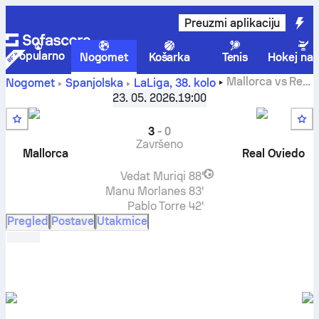
Preuzmi aplikaciju
Popularno
Nogomet
Košarka
Tenis
Hokej na 
Mallorca
vs
Real
Nogomet
Španjolska
LaLiga
,
38. kolo
Oviedo
rezultati uživo, međusobni susreti, tablice i
23. 05. 2026.
19:00
prognoze
3
-
0
Završeno
Mallorca
Real Oviedo
Vedat Muriqi
88'
Manu Morlanes
83'
Pablo Torre
42'
Pregled
Postave
Utakmice