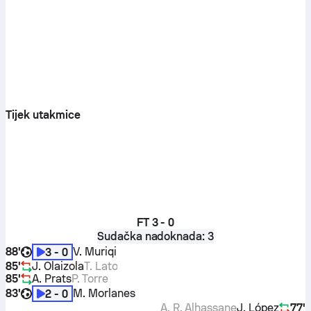
Tijek utakmice
FT
3 - 0
Sudačka nadoknada: 3
88'
V. Muriqi
3 - 0
85'
J. Olaizola
T. Lato
85'
A. Prats
P. Torre
83'
M. Morlanes
2 - 0
A. R. Alhassane
J. López
77'