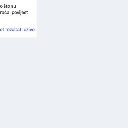
o što su
grača, povijest
t rezultati uživo
.