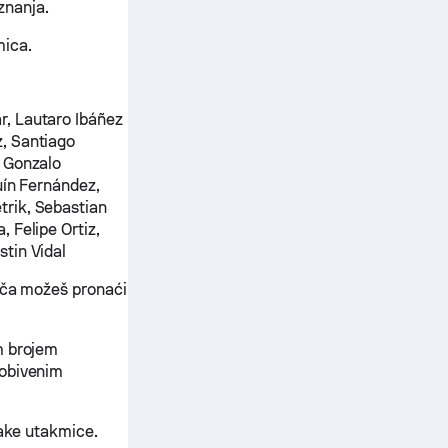
znanja.
mica.
r, Lautaro Ibáñez
, Santiago
, Gonzalo
ín Fernández,
trik, Sebastian
 Felipe Ortiz,
tin Vidal
rača možeš pronaći
m brojem
dobivenim
vake utakmice.