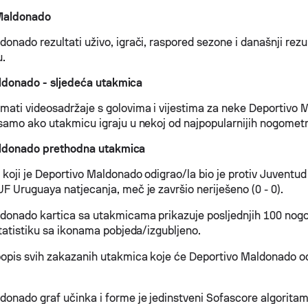
Maldonado
onado rezultati uživo, igrači, raspored sezone i današnji rezu
u.
ldonado - sljedeća utakmica
ati videosadržaje s golovima i vijestima za neke Deportivo
 samo ako utakmicu igraju u nekoj od najpopularnijih nogometni
ldonado prethodna utakmica
 koji je Deportivo Maldonado odigrao/la bio je protiv Juventud
F Uruguaya natjecanja, meč je završio neriješeno (0 - 0).
donado kartica sa utakmicama prikazuje posljednjih 100 no
statistiku sa ikonama pobjeda/izgubljeno.
opis svih zakazanih utakmica koje će Deportivo Maldonado od
donado graf učinka i forme je jedinstveni Sofascore algoritam