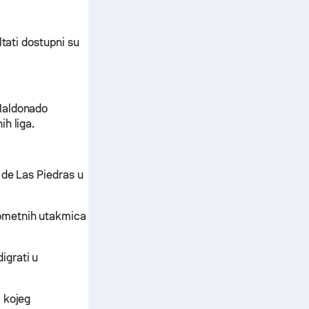
ltati dostupni su
 Maldonado
h liga.
 de Las Piedras u
gometnih utakmica
igrati u
 kojeg