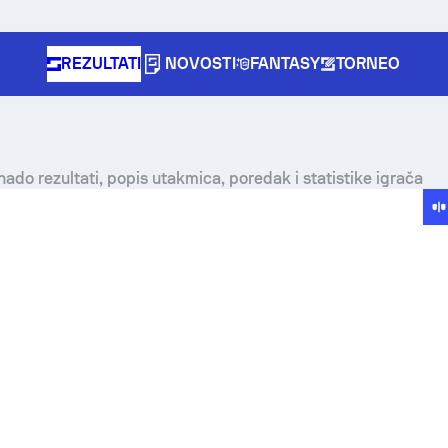
REZULTATI
NOVOSTI
FANTASY
TORNEO
ado rezultati, popis utakmica, poredak i statistike igrača