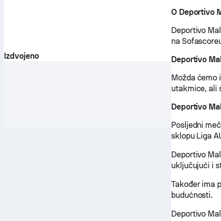
O Deportivo 
Deportivo Mald
na Sofascore
Izdvojeno
Deportivo Ma
Možda ćemo im
utakmice, ali
Deportivo Ma
Posljedni meč
sklopu Liga AU
Deportivo Mal
uključujući i 
Također ima p
budućnosti.
Deportivo Mal