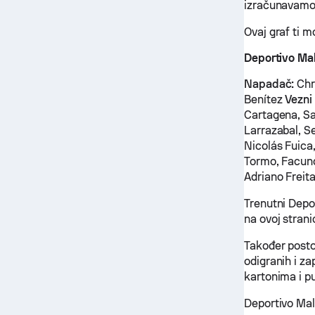
izračunavamo i
Ovaj graf ti 
Deportivo Mal
Napadač:
Chr
Benítez
Vezni 
Cartagena, Sa
Larrazabal, S
Nicolás Fuica
Tormo, Facun
Adriano Freit
Trenutni Depo
na ovoj stranic
Također posto
odigranih i z
kartonima i p
Deportivo Mal