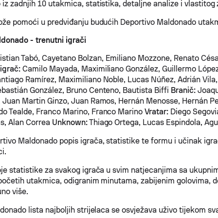
z zadnjih 10 utakmica, statistika, detaljne analize i vlastitog 
može pomoći u predviđanju budućih Deportivo Maldonado utak
donado - trenutni igrači
istian Tabó, Cayetano Bolzan, Emiliano Mozzone, Renato Césa
igrač:
Camilo Mayada, Maximiliano González, Guillermo López
ntiago Ramírez, Maximiliano Noble, Lucas Núñez, Adrián Vila
ebastián González, Bruno Centeno, Bautista Biffi
Branič:
Joaqu
, Juan Martin Ginzo, Juan Ramos, Hernán Menosse, Hernán Pe
do Tealde, Franco Marino, Franco Marino
Vratar:
Diego Segovia,
as, Alan Correa
Unknown:
Thiago Ortega, Lucas Espindola, Agus
rtivo Maldonado popis igrača, statistike te formu i učinak ig
i.
je statistike za svakog igrača u svim natjecanjima sa ukupni
apočetih utakmica, odigranim minutama, zabijenim golovima, 
uno više.
donado lista najboljih strijelaca se osvježava uživo tijekom s