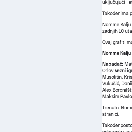
uključujući i 
Također ima p
Nomme Kalju g
zadnjih 10 uta
Ovaj graf ti 
Nomme Kalju -
Napadač:
Mat
Orlov
Vezni ig
Musolitin, Kri
Vukušić, Dani
Alex Boronilš
Maksim Pavlov
Trenutni Nomm
stranici.
Također posto
odigranih i z