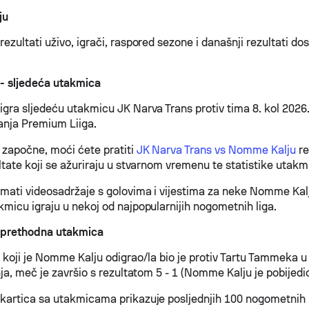
ju
zultati uživo, igrači, raspored sezone i današnji rezultati do
- sljedeća utakmica
gra sljedeću utakmicu JK Narva Trans protiv tima 8. kol 2026
anja Premium Liiga.
započne, moći ćete pratiti
JK Narva Trans vs Nomme Kalju
re
ltate koji se ažuriraju u stvarnom vremenu te statistike utakm
ati videosadržaje s golovima i vijestima za neke Nomme Kalj
micu igraju u nekoj od najpopularnijih nogometnih liga.
prethodna utakmica
 koji je Nomme Kalju odigrao/la bio je protiv Tartu Tammeka 
ja, meč je završio s rezultatom 5 - 1 (Nomme Kalju je pobijedio
kartica sa utakmicama prikazuje posljednjih 100 nogometnih