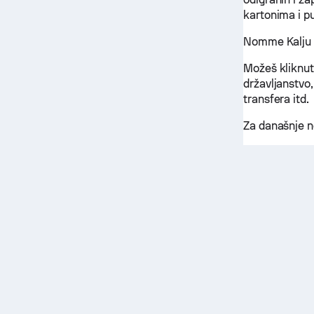
kartonima i p
Nomme Kalju l
Možeš kliknuti
državljanstvo,
transfera itd.
Za današnje n