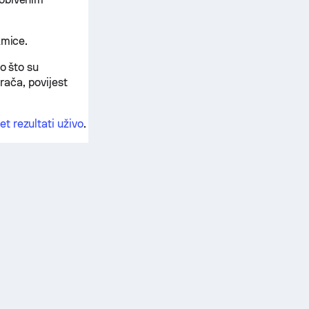
kmice.
o što su
grača, povijest
t rezultati uživo
.