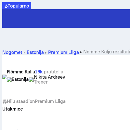
Popularno
Nomme Kalju rezultati
Nogomet
Estonija
Premium Liiga
Nõmme Kalju
19k
pratitelja
Nikita Andreev
Estonija
Trener
Hiiu staadion
Premium Liiga
Utakmice