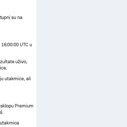
stupni su na
. 16:00:00 UTC u
zultate uživo,
ice.
u utakmice, ali
u sklopu Premium
).
 utakmica