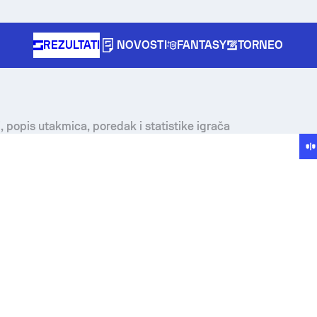
REZULTATI
NOVOSTI
FANTASY
TORNEO
, popis utakmica, poredak i statistike igrača