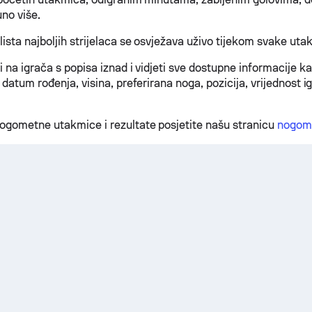
uno više.
ista najboljih strijelaca se osvježava uživo tijekom svake uta
 na igrača s popisa iznad i vidjeti sve dostupne informacije ka
 datum rođenja, visina, preferirana noga, pozicija, vrijednost i
ogometne utakmice i rezultate posjetite našu stranicu
nogome