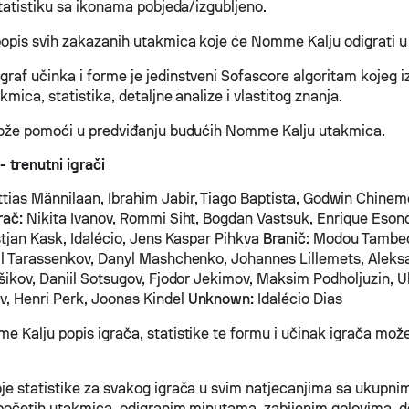
statistiku sa ikonama pobjeda/izgubljeno.
opis svih zakazanih utakmica koje će Nomme Kalju odigrati u
raf učinka i forme je jedinstveni Sofascore algoritam kojeg 
kmica, statistika, detaljne analize i vlastitog znanja.
može pomoći u predviđanju budućih Nomme Kalju utakmica.
 trenutni igrači
tias Männilaan, Ibrahim Jabir, Tiago Baptista, Godwin Chinem
rač:
Nikita Ivanov, Rommi Siht, Bogdan Vastsuk, Enrique Eson
stjan Kask, Idalécio, Jens Kaspar Pihkva
Branič:
Modou Tambed
il Tarassenkov, Danyl Mashchenko, Johannes Lillemets, Aleksa
tšikov, Daniil Sotsugov, Fjodor Jekimov, Maksim Podholjuzin, 
, Henri Perk, Joonas Kindel
Unknown:
Idalécio Dias
e Kalju popis igrača, statistike te formu i učinak igrača mož
je statistike za svakog igrača u svim natjecanjima sa ukupni
apočetih utakmica, odigranim minutama, zabijenim golovima, 