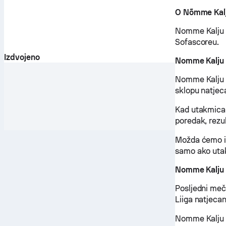
O Nõmme Kal
Nomme Kalju re
Sofascoreu.
Izdvojeno
Nomme Kalju 
Nomme Kalju i
sklopu natjec
Kad utakmica 
poredak, rezu
Možda ćemo im
samo ako utak
Nomme Kalju 
Posljedni meč
Liiga natjecan
Nomme Kalju 