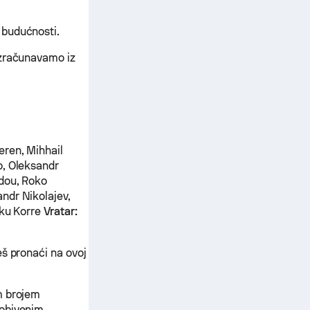
 budućnosti.
izračunavamo iz
eren, Mihhail
o, Oleksandr
ou, Roko
ndr Nikolajev,
Uku Korre
Vratar:
eš pronaći na ovoj
m brojem
dobivenim