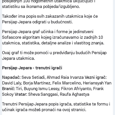
posljednjih 100 nogometnih utakmica uključujući i
statistiku sa ikonama pobjeda/izgubljeno.
Također ima popis svih zakazanih utakmica koje će
Persijap Jepara odigrati u budućnosti.
Persijap Jepara graf učinka i forme je jedinstveni
Sofascore algoritam kojeg izračunavamo iz zadnjih 10
utakmica, statistika, detaljne analize i vlastitog znanja.
Ovaj graf ti može pomoći u predviđanju budućih Persijap
Jepara utakmica.
Persijap Jepara - trenutni igrači
Napadač:
Seva Setiadi, Ahmad Raia Irvanza
Vezni igrač:
David Laly, Borja Martínez, Felix Marcelino, Heriansyah Yan
Branič:
Tiri, Buyung Ismu Lessy, Fikron Afriyanto, Frank
Sokoy
Vratar:
Sheva Sanggasi, Raufa Aghastya
Trenutni Persijap Jepara popis igrača, statistike te formu i
učinak igrača možeš pronaći na ovoj stranici.