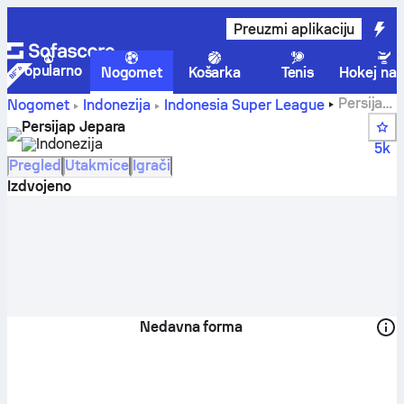
Preuzmi aplikaciju
Popularno
Nogomet
Košarka
Tenis
Hokej na 
Persijap
Nogomet
Indonezija
Indonesia Super League
Jepara rezultati, popis utakmica, poredak i statistike
Persijap Jepara
igrača
Indonezija
5k
Pregled
Utakmice
Igrači
Izdvojeno
Nedavna forma