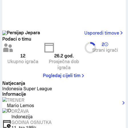
Persijap Jepara
Usporedi timove
Podaci o timu
2
Strani igrači
12
26.2
god.
Ukupno igrača
Prosječna dob
igrača
Pogledaj cijeli tim
Natjecanja
Indonesia Super League
Informacije
TRENER
Mario Lemos
DRŽAVA
Indonezija
GODINA OSNUTKA
11. tra 1954.