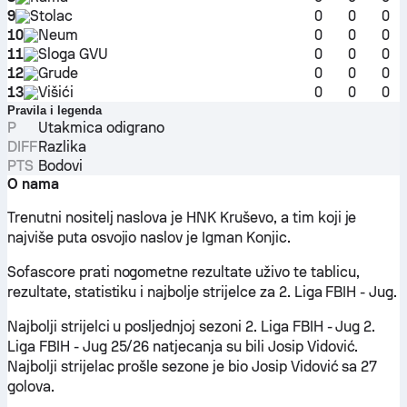
9
Stolac
0
0
0
10
Neum
0
0
0
11
Sloga GVU
0
0
0
12
Grude
0
0
0
13
Višići
0
0
0
Pravila i legenda
P
Utakmica odigrano
DIFF
Razlika
PTS
Bodovi
O nama
Trenutni nositelj naslova je HNK Kruševo, a tim koji je
najviše puta osvojio naslov je Igman Konjic.
Sofascore prati nogometne rezultate uživo te tablicu,
rezultate, statistiku i najbolje strijelce za 2. Liga FBIH - Jug.
Najbolji strijelci u posljednjoj sezoni 2. Liga FBIH - Jug 2.
Liga FBIH - Jug 25/26 natjecanja su bili Josip Vidović.
Najbolji strijelac prošle sezone je bio Josip Vidović sa 27
golova.