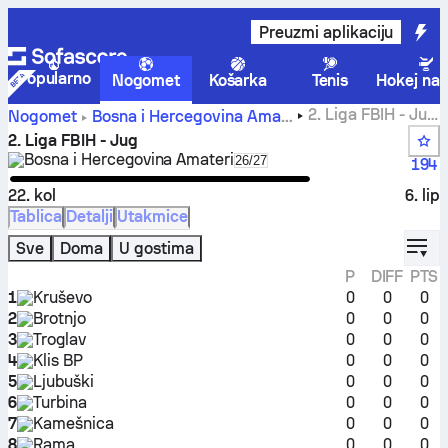
Preuzmi aplikaciju
Popularno
Nogomet
Košarka
Tenis
Hokej na 
2. Liga FBIH - Jug
Nogomet
Bosna i Hercegovina
Amateri
tablice, raspored, rezultati i statistike
2. Liga FBIH - Jug
Bosna i Hercegovina
Amateri
Select season in unique tou
26/27
194
22. kol
6. lip
Tablica
Detalji
Utakmice
displ
Sve
Doma
U gostima
P
DIFF
PTS
1
Kruševo
0
0
0
2
Brotnjo
0
0
0
3
Troglav
0
0
0
4
Klis BP
0
0
0
5
Ljubuški
0
0
0
6
Turbina
0
0
0
7
Kamešnica
0
0
0
8
Rama
0
0
0