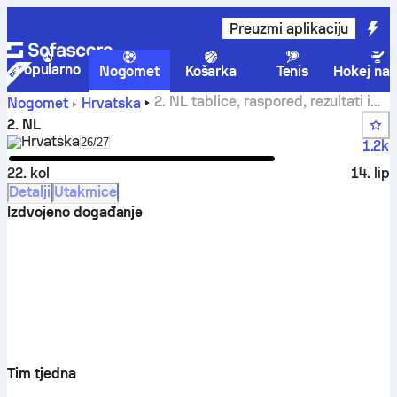
Preuzmi aplikaciju
Popularno
Nogomet
Košarka
Tenis
Hokej na 
2. NL tablice, raspored, rezultati i
Nogomet
Hrvatska
statistike
2. NL
Hrvatska
Select season in unique tournament header
26/27
1.2k
22. kol
14. lip
Detalji
Utakmice
Izdvojeno događanje
Tim tjedna