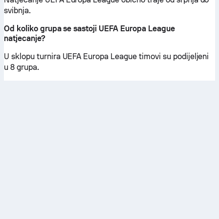
svibnja.
Od koliko grupa se sastoji UEFA Europa League
natjecanje?
U sklopu turnira UEFA Europa League timovi su podijeljeni
u 8 grupa.