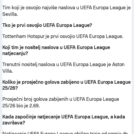
Tim koji je osvojio najviše naslova u UEFA Europa League je
Sevilla.
Tko je prvi osvojio UEFA Europa League?
Tottenham Hotspur je prvi osvojio UEFA Europa League.
Koji tim je nositelj naslova u UEFA Europa League
natjecanju?
Trenutni nositelj naslova u UEFA Europa League je Aston
Villa.
Koliko je prosječno golova zabijeno u UEFA Europa League
25/26?
Prosječni broj golova zabijenih u UEFA Europa League
25/26 bio je 2.69.
Kada započinje natjecanje UEFA Europa League, a kada
završava?
Natjecanje UEFA Europa League obično traje od srpnja do