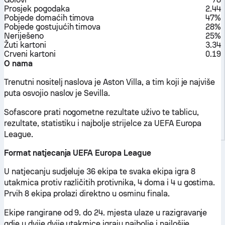
Prosjek pogodaka
2.44
Pobjede domaćih timova
47%
Pobjede gostujućih timova
28%
Neriješeno
25%
Žuti kartoni
3.34
Crveni kartoni
0.19
O nama
Trenutni nositelj naslova je Aston Villa, a tim koji je najviše
puta osvojio naslov je Sevilla.
Sofascore prati nogometne rezultate uživo te tablicu,
rezultate, statistiku i najbolje strijelce za UEFA Europa
League.
Format natjecanja UEFA Europa League
U natjecanju sudjeluje 36 ekipa te svaka ekipa igra 8
utakmica protiv različitih protivnika, 4 doma i 4 u gostima.
Prvih 8 ekipa prolazi direktno u osminu finala.
Ekipe rangirane od 9. do 24. mjesta ulaze u razigravanje
gdje u dvije dvije utakmice igraju najbolje i najlošije