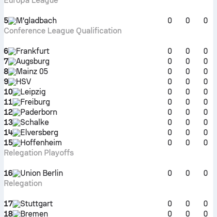
Europa League
5
M'gladbach
0
0
0
Conference League Qualification
6
Frankfurt
0
0
0
7
Augsburg
0
0
0
8
Mainz 05
0
0
0
9
HSV
0
0
0
10
Leipzig
0
0
0
11
Freiburg
0
0
0
12
Paderborn
0
0
0
13
Schalke
0
0
0
14
Elversberg
0
0
0
15
Hoffenheim
0
0
0
Relegation Playoffs
16
Union Berlin
0
0
0
Relegation
17
Stuttgart
0
0
0
18
Bremen
0
0
0