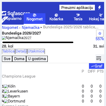
Preuzmi aplikaciju
Popularno
Nogomet
Košarka
Tenis
Hokej na 
Bundesliga 2025/2026 tablice,
Nogomet
Njemačka
raspored, utakmice i statistike
Bundesliga
2026/2027
Njemačka
Select season in unique tournament header
26/27
557k
28. kol
31. svi
Tablica
Detalji
Utakmice
displ
Sve
Doma
U gostima
Graf
P
DIFF
PTS
Champions League
1
Köln
0
0
0
2
Leverkusen
0
0
0
3
Bayern
0
0
0
4
Dortmund
0
0
0