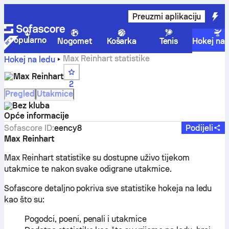
Preuzmi aplikaciju
Popularno
Nogomet
Košarka
Tenis
Hokej na 
Max Reinhart statistike
Hokej na ledu
Max Reinhart
2
Pregled
Utakmice
Bez kluba
Opće informacije
Sofascore ID
:
eency8
Podijeli
Max Reinhart
Max Reinhart statistike su dostupne uživo tijekom
utakmice te nakon svake odigrane utakmice.
Sofascore detaljno pokriva sve statistike hokeja na ledu
kao što su:
Pogodci, poeni, penali i utakmice