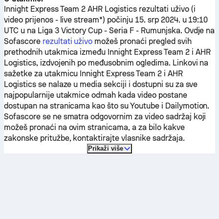
Innight Express Team 2
AHR Logistics
rezultati uživo (i
video prijenos - live stream*) počinju 15. srp 2024. u 19:10
UTC u na Liga 3 Victory Cup - Seria F - Rumunjska.
Ovdje na
Sofascore
rezultati uživo
možeš pronaći pregled svih
prethodnih utakmica između
Innight Express Team 2
i
AHR
Logistics
, izdvojenih po međusobnim ogledima. Linkovi na
sažetke za utakmicu
Innight Express Team 2
i
AHR
Logistics
se nalaze u media sekciji i dostupni su za sve
najpopularnije utakmice odmah kada video postane
dostupan na stranicama kao što su Youtube i Dailymotion.
Sofascore se ne smatra odgovornim za video sadržaj koji
možeš pronaći na ovim stranicama, a za bilo kakve
zakonske pritužbe, kontaktirajte vlasnike sadržaja.
Prikaži više