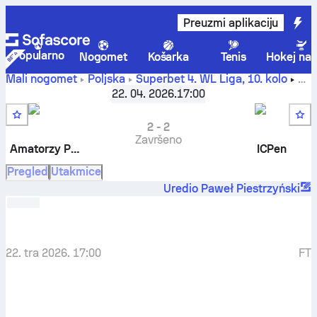
Preuzmi aplikaciju
Popularno
Nogomet
Košarka
Tenis
Hokej na 
Mali nogomet
Poljska
Superbet 4. WL Liga
,
10. kolo
Amatorzy Piątkowo
-
ICPen
22. 04. 2026.
17:00
2
-
2
Završeno
Amatorzy Piątkowo
ICPen
Pregled
Utakmice
Uredio Paweł Piestrzyński
22. tra 2026. 17:00
FT