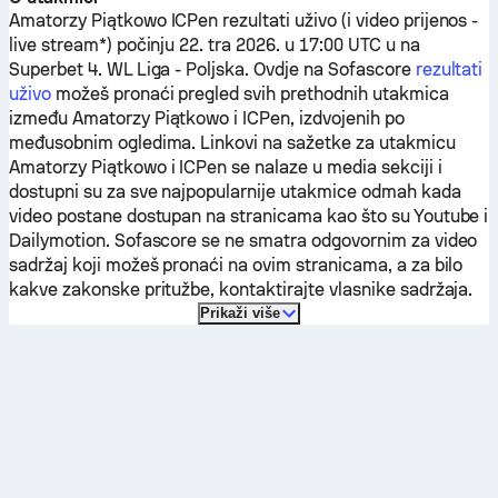
Amatorzy Piątkowo
ICPen
rezultati uživo (i video prijenos -
live stream*) počinju 22. tra 2026. u 17:00 UTC u na
Superbet 4. WL Liga - Poljska.
Ovdje na Sofascore
rezultati
uživo
možeš pronaći pregled svih prethodnih utakmica
između
Amatorzy Piątkowo
i
ICPen
, izdvojenih po
međusobnim ogledima. Linkovi na sažetke za utakmicu
Amatorzy Piątkowo
i
ICPen
se nalaze u media sekciji i
dostupni su za sve najpopularnije utakmice odmah kada
video postane dostupan na stranicama kao što su Youtube i
Dailymotion. Sofascore se ne smatra odgovornim za video
sadržaj koji možeš pronaći na ovim stranicama, a za bilo
kakve zakonske pritužbe, kontaktirajte vlasnike sadržaja.
Prikaži više