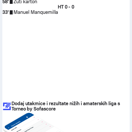
58'
Žuti karton
HT
0 - 0
33'
Manuel Manquemilla
Dodaj utakmice i rezultate nižih i amaterskih liga s
Torneo by Sofascore