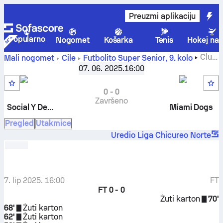
Preuzmi aplikaciju
Popularno
Nogomet
Košarka
Tenis
Hokej na 
Club
Mali nogomet
Čile
Futbolito Super Senior
,
9. kolo
Social Y Deportivo Argentino
-
Miami Dogs
07. 06. 2025.
16:00
0
-
0
Završeno
Social Y Deportivo Argentino
Miami Dogs
Pregled
Utakmice
Uredio Liga Chicureo Norte
7. lip 2025. 16:00
FT
FT
0 - 0
Žuti karton
70'
68'
Žuti karton
62'
Žuti karton