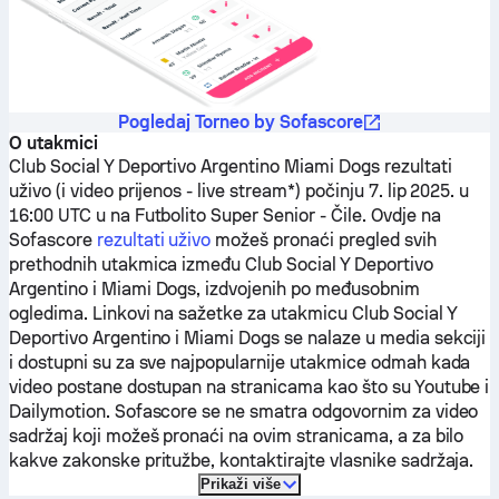
Pogledaj Torneo by Sofascore
O utakmici
Club Social Y Deportivo Argentino
Miami Dogs
rezultati
uživo (i video prijenos - live stream*) počinju 7. lip 2025. u
16:00 UTC u na Futbolito Super Senior - Čile.
Ovdje na
Sofascore
rezultati uživo
možeš pronaći pregled svih
prethodnih utakmica između
Club Social Y Deportivo
Argentino
i
Miami Dogs
, izdvojenih po međusobnim
ogledima. Linkovi na sažetke za utakmicu
Club Social Y
Deportivo Argentino
i
Miami Dogs
se nalaze u media sekciji
i dostupni su za sve najpopularnije utakmice odmah kada
video postane dostupan na stranicama kao što su Youtube i
Dailymotion. Sofascore se ne smatra odgovornim za video
sadržaj koji možeš pronaći na ovim stranicama, a za bilo
kakve zakonske pritužbe, kontaktirajte vlasnike sadržaja.
Prikaži više