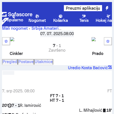
Preuzmi aplikaciju
Popularno
Nogomet
Košarka
Tenis
Hokej na 
Mali nogomet
Srbija
Amateri
FK Mišo
Beton Liga Subotica, Playoff
07. 07. 2025.
,
Četvrtfinale
08:00
Badnjar
-
FK Prado
7
-
1
Završeno
Cinkler
Prado
Pregled
Postave
Utakmice
Uredio Kosta Baćović
7. srp 2025. 08:00
FT
FT
7 - 1
HT
7 - 1
20'
R. Ismirović
7 - 1
L. Mihajlović
18'