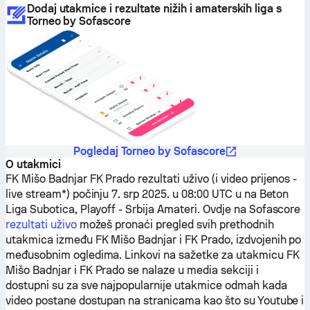
Dodaj utakmice i rezultate nižih i amaterskih liga s
Torneo by Sofascore
Pogledaj Torneo by Sofascore
O utakmici
FK Mišo Badnjar
FK Prado
rezultati uživo (i video prijenos -
live stream*) počinju 7. srp 2025. u 08:00 UTC u na Beton
Liga Subotica, Playoff - Srbija Amateri.
Ovdje na Sofascore
rezultati uživo
možeš pronaći pregled svih prethodnih
utakmica između
FK Mišo Badnjar
i
FK Prado
, izdvojenih po
međusobnim ogledima. Linkovi na sažetke za utakmicu
FK
Mišo Badnjar
i
FK Prado
se nalaze u media sekciji i
dostupni su za sve najpopularnije utakmice odmah kada
video postane dostupan na stranicama kao što su Youtube i