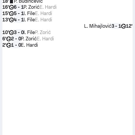
18'
P. Budinčević
16'
P. Zorić
E. Hardi
6 - 1
15'
I. File
E. Hardi
5 - 1
13'
I. File
E. Hardi
4 - 1
L. Mihajlović
12'
3 - 1
10'
I. File
P. Zorić
3 - 0
6'
P. Zorić
E. Hardi
2 - 0
2'
E. Hardi
1 - 0