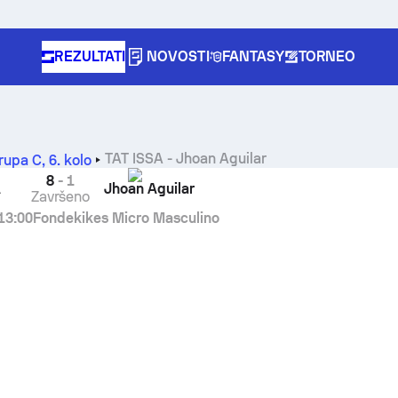
REZULTATI
NOVOSTI
FANTASY
TORNEO
TAT ISSA
-
Jhoan Aguilar
rupa C
,
6. kolo
8
-
1
A
Jhoan Aguilar
Završeno
13:00
Fondekikes Micro Masculino