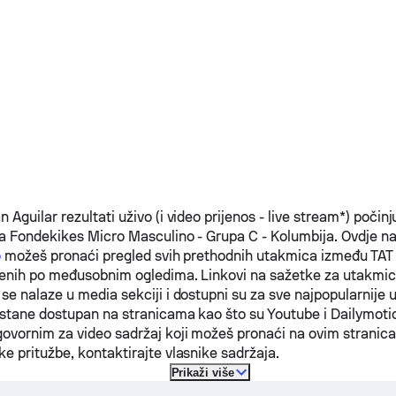
n Aguilar
rezultati uživo (i video prijenos - live stream*) počinj
a Fondekikes Micro Masculino - Grupa C - Kolumbija.
Ovdje n
o
možeš pronaći pregled svih prethodnih utakmica između
TAT
ojenih po međusobnim ogledima. Linkovi na sažetke za utakmi
se nalaze u media sekciji i dostupni su za sve najpopularnij
stane dostupan na stranicama kao što su Youtube i Dailymoti
ovornim za video sadržaj koji možeš pronaći na ovim stranica
e pritužbe, kontaktirajte vlasnike sadržaja.
Prikaži više