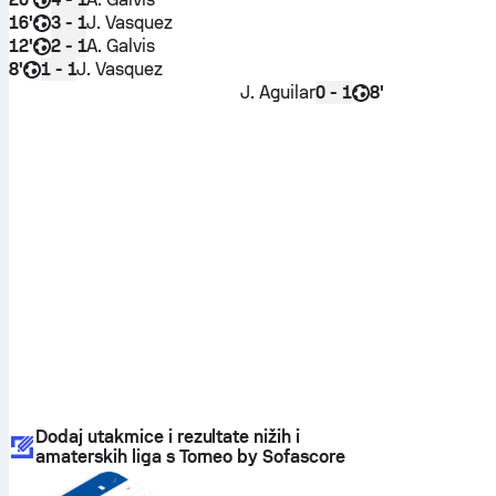
16'
J. Vasquez
3 - 1
12'
A. Galvis
2 - 1
8'
J. Vasquez
1 - 1
J. Aguilar
8'
0 - 1
Dodaj utakmice i rezultate nižih i
amaterskih liga s Torneo by Sofascore