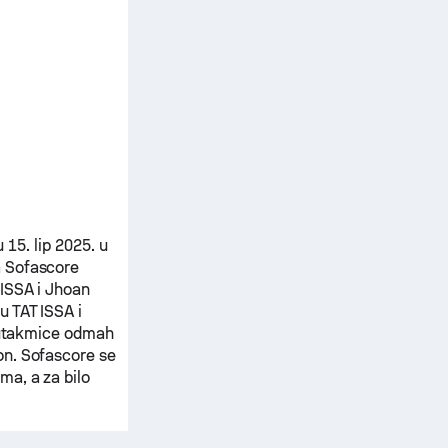
u 15. lip 2025. u
a Sofascore
 ISSA
i
Jhoan
cu
TAT ISSA
i
e utakmice odmah
on. Sofascore se
ma, a za bilo