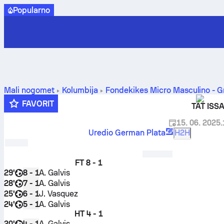
Popularno
Mali nogomet
Kolumbija
Fondekikes Micro Masculino - G
FAVORIT
TAT ISS
15. 06. 2025.
Uredio German Plata
H2H
FT
8 - 1
29'
A. Galvis
8 - 1
28'
A. Galvis
7 - 1
25'
J. Vasquez
6 - 1
24'
A. Galvis
5 - 1
HT
4 - 1
20'
A. Galvis
4 - 1