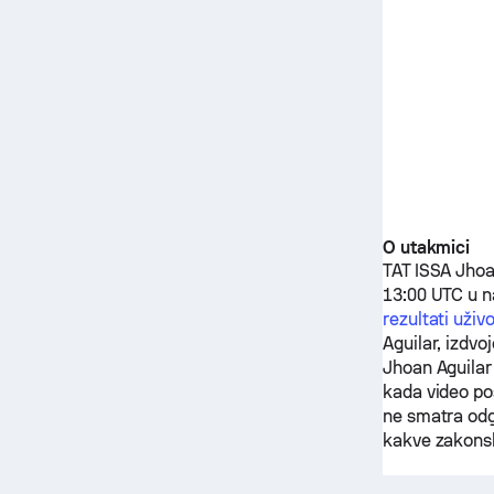
O utakmici
TAT ISSA
Jhoa
13:00 UTC u n
rezultati uživ
Aguilar
, izdv
Jhoan Aguilar
kada video po
ne smatra odg
kakve zakonsk