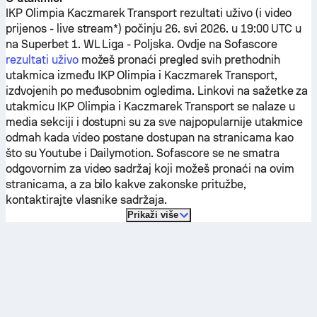
IKP Olimpia
Kaczmarek Transport
rezultati uživo (i video
prijenos - live stream*) počinju 26. svi 2026. u 19:00 UTC u
na Superbet 1. WL Liga - Poljska.
Ovdje na Sofascore
rezultati uživo
možeš pronaći pregled svih prethodnih
utakmica između
IKP Olimpia
i
Kaczmarek Transport
,
izdvojenih po međusobnim ogledima. Linkovi na sažetke za
utakmicu
IKP Olimpia
i
Kaczmarek Transport
se nalaze u
media sekciji i dostupni su za sve najpopularnije utakmice
odmah kada video postane dostupan na stranicama kao
što su Youtube i Dailymotion. Sofascore se ne smatra
odgovornim za video sadržaj koji možeš pronaći na ovim
stranicama, a za bilo kakve zakonske pritužbe,
kontaktirajte vlasnike sadržaja.
Prikaži više