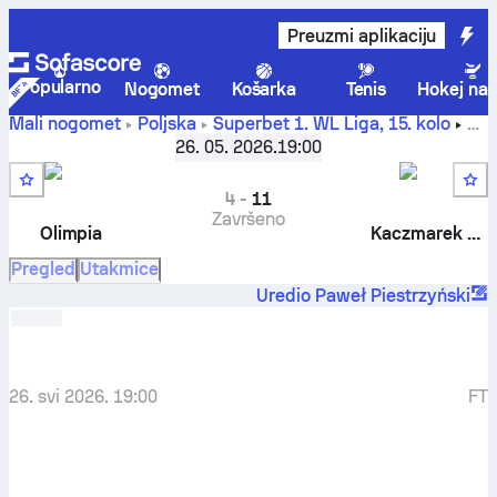
Preuzmi aplikaciju
Popularno
Nogomet
Košarka
Tenis
Hokej na 
Mali nogomet
Poljska
Superbet 1. WL Liga
,
15. kolo
IKP Olimpia
-
Kaczmarek Transport
26. 05. 2026.
19:00
4
-
11
Završeno
Olimpia
Kaczmarek Transport
Pregled
Utakmice
Uredio Paweł Piestrzyński
26. svi 2026. 19:00
FT