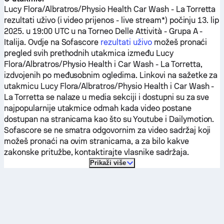
Lucy Flora/Albratros/Physio Health
Car Wash - La Torretta
rezultati uživo (i video prijenos - live stream*) počinju 13. lip
2025. u 19:00 UTC u na Torneo Delle Attività - Grupa A -
Italija.
Ovdje na Sofascore
rezultati uživo
možeš pronaći
pregled svih prethodnih utakmica između
Lucy
Flora/Albratros/Physio Health
i
Car Wash - La Torretta
,
izdvojenih po međusobnim ogledima. Linkovi na sažetke za
utakmicu
Lucy Flora/Albratros/Physio Health
i
Car Wash -
La Torretta
se nalaze u media sekciji i dostupni su za sve
najpopularnije utakmice odmah kada video postane
dostupan na stranicama kao što su Youtube i Dailymotion.
Sofascore se ne smatra odgovornim za video sadržaj koji
možeš pronaći na ovim stranicama, a za bilo kakve
zakonske pritužbe, kontaktirajte vlasnike sadržaja.
Prikaži više