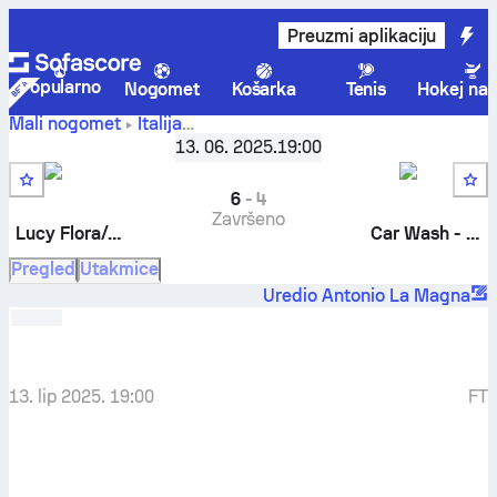
Preuzmi aplikaciju
Popularno
Nogomet
Košarka
Tenis
Hokej na 
Mali nogomet
Italija
Lucy
Torneo Delle Attività - Grupa A
13. 06. 2025.
,
19:00
5. kolo
Flora/Albratros/Physio Health
-
Car Wash - La Torretta
6
-
4
Završeno
Lucy Flora/Albratros/Physio Health
Car Wash - La Torretta
Pregled
Utakmice
Uredio Antonio La Magna
13. lip 2025. 19:00
FT