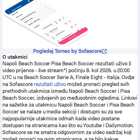
Pogledaj Torneo by Sofascore
O utakmici
Napoli Beach Soccer
Pisa Beach Soccer
rezultati uživo (i
video prijenos - live stream*) počinju 8. kol 2026. u 20:00
UTC u na Beach Soccer Serie A, Finale Eight - Italija.
Ovdje
na Sofascore
rezultati uživo
možeš pronaći pregled svih
prethodnih utakmica između
Napoli Beach Soccer
i
Pisa
Beach Soccer
, izdvojenih po međusobnim ogledima. Linkovi
na sažetke za utakmicu
Napoli Beach Soccer
i
Pisa Beach
Soccer
se nalaze u media sekciji i dostupni su za sve
najpopularnije utakmice odmah kada video postane
dostupan na stranicama kao što su Youtube i Dailymotion.
Sofascore se ne smatra odgovornim za video sadržaj koji
možeš pronaći na ovim stranicama, a za bilo kakve