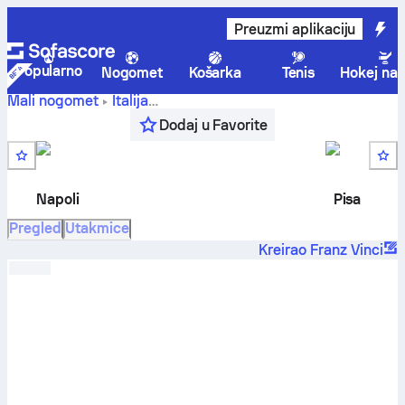
Preuzmi aplikaciju
Popularno
Nogomet
Košarka
Tenis
Hokej na 
Mali nogomet
Italija
Napoli
Beach Soccer Serie A, Finale Eight
,
Polufinale
Dodaj u Favorite
Beach Soccer
-
Pisa Beach Soccer
Napoli
Pisa
Pregled
Utakmice
Kreirao Franz Vinci