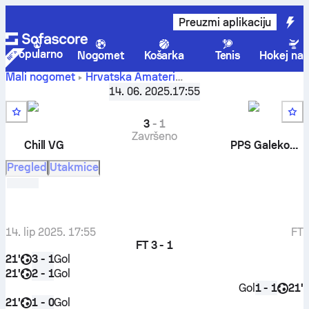
Preuzmi aplikaciju
Popularno
Nogomet
Košarka
Tenis
Hokej na 
Mali nogomet
Hrvatska
Amateri
Chill VG
-
PPS
MNT Blaž, Žina i Gale, Grupa D
14. 06. 2025.
,
17:55
2. kolo
Galeković
3
-
1
Završeno
Chill VG
PPS Galeković
Pregled
Utakmice
14. lip 2025. 17:55
FT
FT
3 - 1
21'
Gol
3 - 1
21'
Gol
2 - 1
Gol
21'
1 - 1
21'
Gol
1 - 0