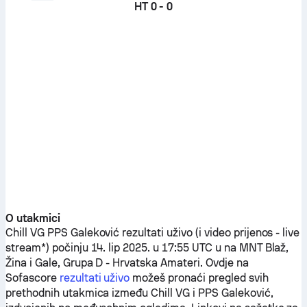
HT
0 - 0
O utakmici
Chill VG
PPS Galeković
rezultati uživo (i video prijenos - live
stream*) počinju 14. lip 2025. u 17:55 UTC u na MNT Blaž,
Žina i Gale, Grupa D - Hrvatska Amateri.
Ovdje na
Sofascore
rezultati uživo
možeš pronaći pregled svih
prethodnih utakmica između
Chill VG
i
PPS Galeković
,