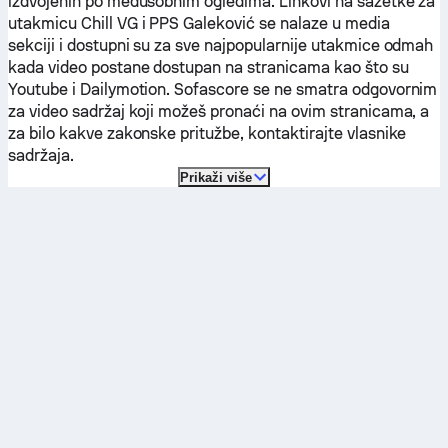
izdvojenih po međusobnim ogledima. Linkovi na sažetke za
utakmicu
Chill VG
i
PPS Galeković
se nalaze u media
sekciji i dostupni su za sve najpopularnije utakmice odmah
kada video postane dostupan na stranicama kao što su
Youtube i Dailymotion. Sofascore se ne smatra odgovornim
za video sadržaj koji možeš pronaći na ovim stranicama, a
za bilo kakve zakonske pritužbe, kontaktirajte vlasnike
sadržaja.
Prikaži više