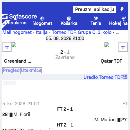
Preuzmi aplikaciju
Popularno
Nogomet
Košarka
Tenis
Hokej na 
Mali nogomet
Italija
Torneo TDF, Grupa C
,
3. kolo
Greenland TDF
-
Qatar TDF
05. 08. 2026.
21:00
2
-
1
Završeno
Greenland TDF
Qatar TDF
Pregled
Utakmice
Uredio Torneo TDF
5. kol 2026. 21:00
FT
FT
2 - 1
28'
M. Florii
M. Mariani
27'
HT
2 - 1