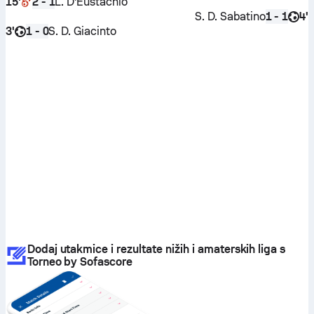
15'
L. D'Eustachio
2 - 1
S. D. Sabatino
4'
1 - 1
3'
S. D. Giacinto
1 - 0
Dodaj utakmice i rezultate nižih i amaterskih liga s
Torneo by Sofascore