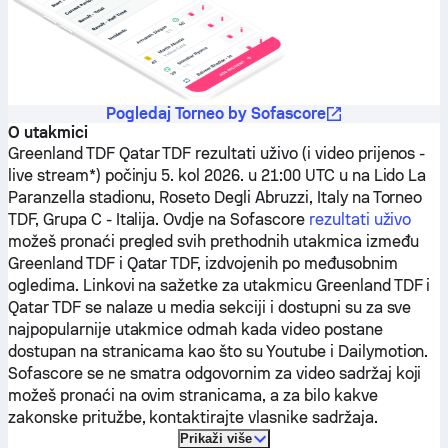
Pogledaj Torneo by Sofascore
O utakmici
Greenland TDF
Qatar TDF
rezultati uživo (i video prijenos -
live stream*) počinju 5. kol 2026. u 21:00 UTC u na Lido La
Paranzella stadionu, Roseto Degli Abruzzi, Italy na Torneo
TDF, Grupa C - Italija.
Ovdje na Sofascore
rezultati uživo
možeš pronaći pregled svih prethodnih utakmica između
Greenland TDF
i
Qatar TDF
, izdvojenih po međusobnim
ogledima. Linkovi na sažetke za utakmicu
Greenland TDF
i
Qatar TDF
se nalaze u media sekciji i dostupni su za sve
najpopularnije utakmice odmah kada video postane
dostupan na stranicama kao što su Youtube i Dailymotion.
Sofascore se ne smatra odgovornim za video sadržaj koji
možeš pronaći na ovim stranicama, a za bilo kakve
zakonske pritužbe, kontaktirajte vlasnike sadržaja.
Prikaži više