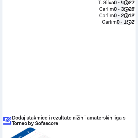
T. Silva
27'
0 - 4
Carlim
26'
0 - 3
Carlim
12'
0 - 2
Carlim
2'
0 - 1
Dodaj utakmice i rezultate nižih i amaterskih liga s
Torneo by Sofascore