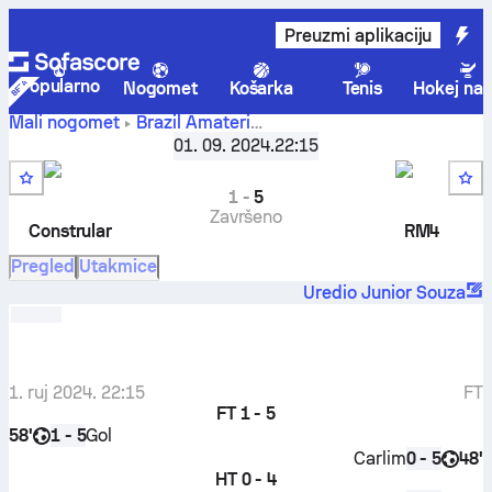
Preuzmi aplikaciju
Popularno
Nogomet
Košarka
Tenis
Hokej na 
Mali nogomet
Brazil
Amateri
Constrular
Liga das Empresas - Mata-mata
01. 09. 2024.
22:15
,
Polufinale
FC
-
RM4 FC
1
-
5
Završeno
Constrular
RM4
Pregled
Utakmice
Uredio Junior Souza
1. ruj 2024. 22:15
FT
FT
1 - 5
58'
Gol
1 - 5
Carlim
48'
0 - 5
HT
0 - 4