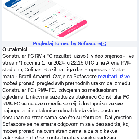
Pogledaj Torneo by Sofascore
O utakmici
Constrular FC
RM4 FC
rezultati uživo (i video prijenos - live
stream*) počinju 1. ruj 2024. u 22:15 UTC u na Arena RM4
stadionu, Colinas, Brazil na Liga das Empresas - Mata-
mata - Brazil Amateri.
Ovdje na Sofascore
rezultati uživo
možeš pronaći pregled svih prethodnih utakmica između
Constrular FC
i
RM4 FC
, izdvojenih po međusobnim
ogledima. Linkovi na sažetke za utakmicu
Constrular FC
i
RM4 FC
se nalaze u media sekciji i dostupni su za sve
najpopularnije utakmice odmah kada video postane
dostupan na stranicama kao što su Youtube i Dailymotion.
Sofascore se ne smatra odgovornim za video sadržaj koji
možeš pronaći na ovim stranicama, a za bilo kakve
zakonske pritužbe, kontaktirajte vlasnike sadržaja.