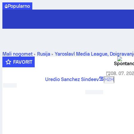
Popularno
Mali nogomet
Rusija
Yaroslavl Media League, Doigravanj
FAVORIT
Spontan
08. 07. 202
Uredio Sanchez Sindeev
H2H