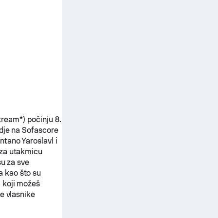
stream*) počinju 8.
dje na Sofascore
ntano Yaroslavl
i
 za utakmicu
su za sve
 kao što su
 koji možeš
e vlasnike