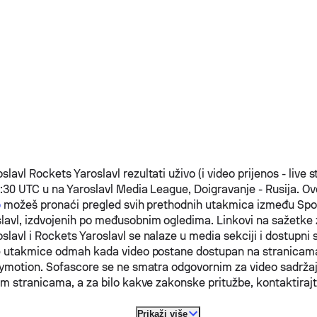
slavl
Rockets Yaroslavl
rezultati uživo (i video prijenos - live 
6:30 UTC u na Yaroslavl Media League, Doigravanje - Rusija.
Ov
o
možeš pronaći pregled svih prethodnih utakmica između
Spo
lavl
, izdvojenih po međusobnim ogledima. Linkovi na sažetke
slavl
i
Rockets Yaroslavl
se nalaze u media sekciji i dostupni 
e utakmice odmah kada video postane dostupan na stranicama
lymotion. Sofascore se ne smatra odgovornim za video sadržaj
im stranicama, a za bilo kakve zakonske pritužbe, kontaktirajt
Prikaži više