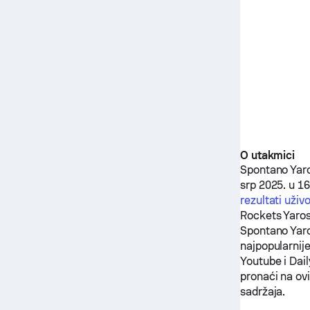
O utakmici
Spontano Yaro
srp 2025. u 1
rezultati uživ
Rockets Yaros
Spontano Yaro
najpopularnij
Youtube i Dai
pronaći na ov
sadržaja.