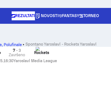
REZULTATI
NOVOSTI
FANTASY
TORNEO
Spontano Yaroslavl
-
Rockets Yaroslavl
e
,
Polufinale
7
-
3
o
Rockets
Završeno
5.
16:30
Yaroslavl Media League