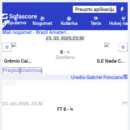
Preuzmi aplikaciju
Popularno
Nogomet
Košarka
Tenis
Hokej na 
Mali nogomet
Brazil
Amateri
Grêmio Caiçara
-
S.E
Taça Futmais do Marcão
23. 03. 2025.
,
1. kolo
23:30
Nada Consta
6
-
4
Završeno
Grêmio Caiçara
S.E Nada Consta
Pregled
Utakmice
Uredio Gabriel Ponciano
23. ožu 2025. 23:30
FT
FT
6 - 4