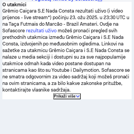
O utakmici
Grêmio Caiçara
S.E Nada Consta
rezultati uživo (i video
prijenos - live stream*) počinju 23. ožu 2025. u 23:30 UTC u
na Taça Futmais do Marcão - Brazil Amateri.
Ovdje na
Sofascore
rezultati uživo
možeš pronaći pregled svih
prethodnih utakmica između
Grêmio Caiçara
i
S.E Nada
Consta
, izdvojenih po međusobnim ogledima. Linkovi na
sažetke za utakmicu
Grêmio Caiçara
i
S.E Nada Consta
se
nalaze u media sekciji i dostupni su za sve najpopularnije
utakmice odmah kada video postane dostupan na
stranicama kao što su Youtube i Dailymotion. Sofascore se
ne smatra odgovornim za video sadržaj koji možeš pronaći
na ovim stranicama, a za bilo kakve zakonske pritužbe,
kontaktirajte vlasnike sadržaja.
Prikaži više