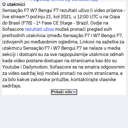
O utakmici
Sensação F7
W7 Bengui F7
rezultati uživo (i video prijenos -
live stream*) počinju 21. kol 2021. u 12:00 UTC u na Copa
do Brasil (F7B) - 1ª Fase CE Stage - Brazil.
Ovdje na
Sofascore
rezultati uživo
možeš pronaći pregled svih
prethodnih utakmica između
Sensação F7
i
W7 Bengui F7
,
izdvojenih po međusobnim ogledima. Linkovi na sažetke za
utakmicu
Sensação F7
i
W7 Bengui F7
se nalaze u media
sekciji i dostupni su za sve najpopularnije utakmice odmah
kada video postane dostupan na stranicama kao što su
Youtube i Dailymotion. Sofascore se ne smatra odgovornim
za video sadržaj koji možeš pronaći na ovim stranicama, a
za bilo kakve zakonske pritužbe, kontaktirajte vlasnike
sadržaja.
Prikaži više