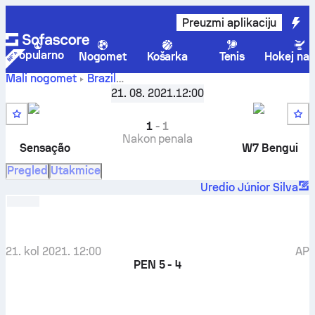
Preuzmi aplikaciju
Popularno
Nogomet
Košarka
Tenis
Hokej na 
Mali nogomet
Brazil
Copa do Brasil (F7B) - 1ª Fase CE Stage
,
Osmina finala
21. 08. 2021.
12:00
Sensação F7
-
W7 Bengui F7
1
-
1
Nakon penala
Sensação
W7 Bengui
Pregled
Utakmice
Uredio Júnior Silva
21. kol 2021. 12:00
AP
PEN
5 - 4