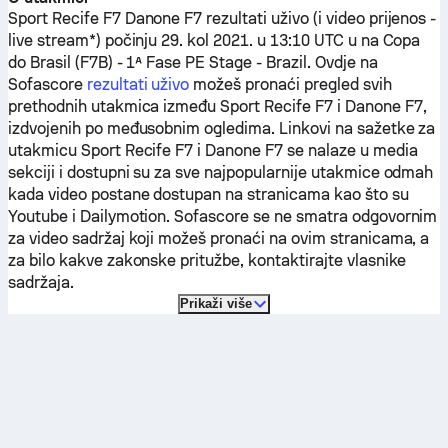
Sport Recife F7
Danone F7
rezultati uživo (i video prijenos -
live stream*) počinju 29. kol 2021. u 13:10 UTC u na Copa
do Brasil (F7B) - 1ª Fase PE Stage - Brazil.
Ovdje na
Sofascore
rezultati uživo
možeš pronaći pregled svih
prethodnih utakmica između
Sport Recife F7
i
Danone F7
,
izdvojenih po međusobnim ogledima. Linkovi na sažetke za
utakmicu
Sport Recife F7
i
Danone F7
se nalaze u media
sekciji i dostupni su za sve najpopularnije utakmice odmah
kada video postane dostupan na stranicama kao što su
Youtube i Dailymotion. Sofascore se ne smatra odgovornim
za video sadržaj koji možeš pronaći na ovim stranicama, a
za bilo kakve zakonske pritužbe, kontaktirajte vlasnike
sadržaja.
Prikaži više