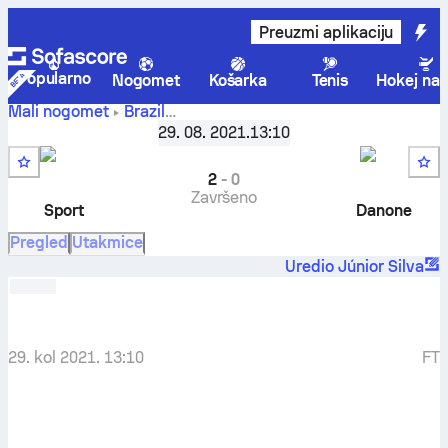
Preuzmi aplikaciju
Popularno
Nogomet
Košarka
Tenis
Hokej na 
Mali nogomet
Brazil
Copa do Brasil (F7B) - 1ª Fase PE Stage
,
Polufinale
29. 08. 2021.
13:10
Sport Recife F7
-
Danone F7
2
-
0
Završeno
Sport
Danone
Pregled
Utakmice
Uredio Júnior Silva
29. kol 2021. 13:10
FT