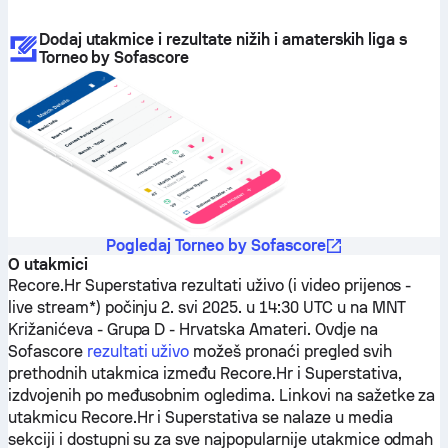
Dodaj utakmice i rezultate nižih i amaterskih liga s
Torneo by Sofascore
Pogledaj Torneo by Sofascore
O utakmici
Recore.Hr
Superstativa
rezultati uživo (i video prijenos -
live stream*) počinju 2. svi 2025. u 14:30 UTC u na MNT
Križanićeva - Grupa D - Hrvatska Amateri.
Ovdje na
Sofascore
rezultati uživo
možeš pronaći pregled svih
prethodnih utakmica između
Recore.Hr
i
Superstativa
,
izdvojenih po međusobnim ogledima. Linkovi na sažetke za
utakmicu
Recore.Hr
i
Superstativa
se nalaze u media
sekciji i dostupni su za sve najpopularnije utakmice odmah