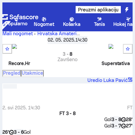
Preuzmi aplikaciju
Popularno
Nogomet
Košarka
Tenis
Hokej na 
Mali nogomet
Hrvatska
Amateri
Recore.Hr
-
MNT Križanićeva - Grupa D
02. 05. 2025.
,
2. kolo
14:30
Superstativa
3
-
8
Završeno
Recore.Hr
Superstativa
Pregled
Utakmice
Uredio Luka Pavić
2. svi 2025. 14:30
FT
FT
3 - 8
Gol
28'
3 - 8
Gol
27'
3 - 7
26'
Gol
3 - 6